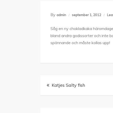
By
admin
september 1, 2012
Lea
Såg en ny chokladkaka häromdagen
bland andra godissorter och inte b
spännande och måste kollas upp!
Inläggsnavigering
Katjes Salty fish