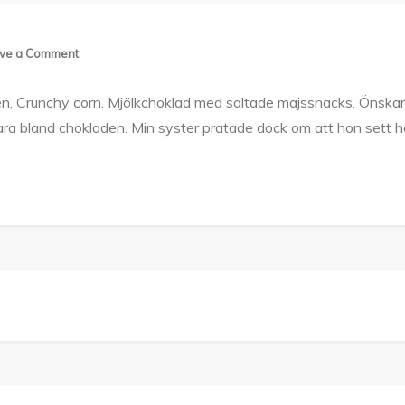
on
ve a Comment
Marabou
, Crunchy corn. Mjölkchoklad med saltade majssnacks. Önskar 
Crunchy
ara bland chokladen. Min syster pratade dock om att hon sett h
Corn